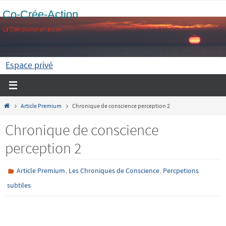
Passer
Co-Crée-Action
vers
La Coévolution en action
le
contenu
Espace privé
Home
Article Premium
Chronique de conscience perception 2
Chronique de conscience
perception 2
,
,
Article Premium
Les Chroniques de Conscience
Percpetions
subtiles