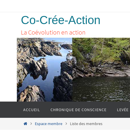
Passer
vers
Co-Crée-Action
le
La Coévolution en action
contenu
Passer
ACCUEIL
CHRONIQUE DE CONSCIENCE
LEVÉE
vers
le
Home
Espace membre
Liste des membres
contenu