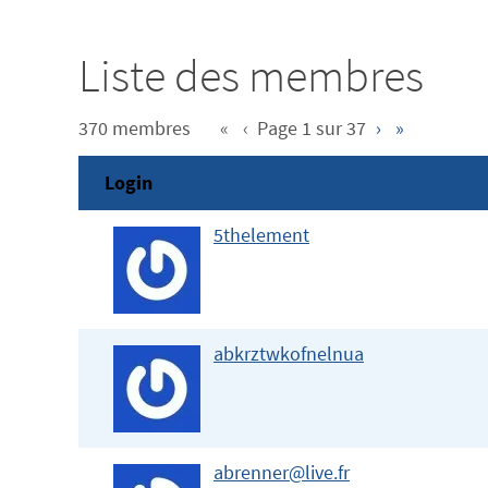
Liste des membres
370 membres
«
‹
Page 1 sur 37
›
»
Login
5thelement
abkrztwkofnelnua
abrenner@live.fr