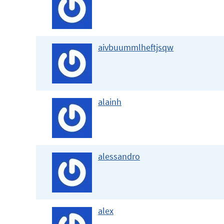
aivbuummlheftjsqw
alainh
alessandro
alex