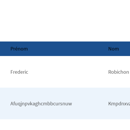
Prénom
Nom
Frederic
Robichon
Afuqjnpvkaghcmbbcursnuw
Kmpdnxvz