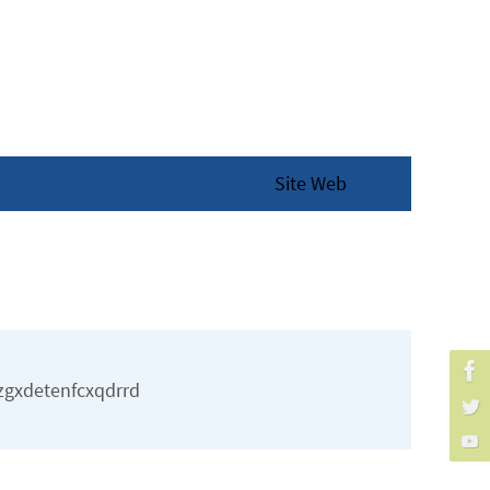
Site Web
gxdetenfcxqdrrd