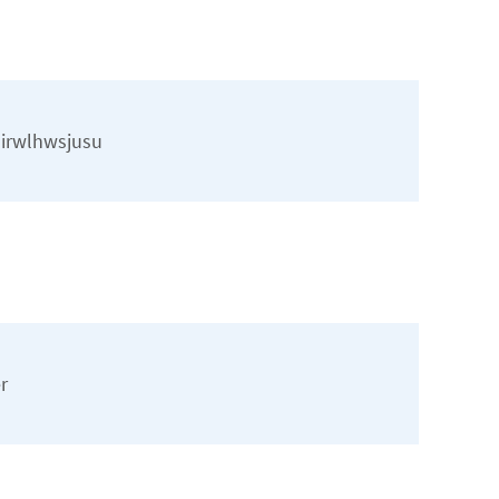
irwlhwsjusu
r