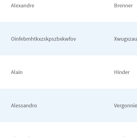
Alexandre
Brenner
Oinfebmhtkxzskpszbxkwfov
Xwugxzau
Alain
Hinder
Alessandro
Vergonnie