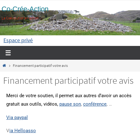
Co-Crée-Action
La Coévolution en action
Espace privé
Financement participatif votre avis
Financement participatif votre avis
Merci de votre soutien, il permet aux autres d’avoir un accès
gratuit aux outils, vidéos,
pause son
,
conférence
, …
Via paypal
V
ia Helloasso