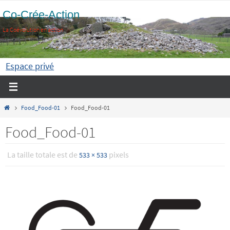
Passer
Co-Crée-Action
vers
La Coévolution en action
le
contenu
Espace privé
Home
Food_Food-01
Food_Food-01
Food_Food-01
La taille totale est de
pixels
533 × 533