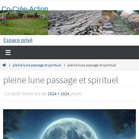
Passer
Co-Crée-Action
vers
La Coévolution en action
le
contenu
Espace privé
Home
pleine lune passage et spirituel
pleine lune passage et spirituel
pleine lune passage et spirituel
La taille totale est de
pixels
1024 × 1024