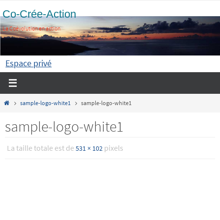
Passer
Co-Crée-Action
vers
La Coévolution en action
le
contenu
Espace privé
Home
sample-logo-white1
sample-logo-white1
sample-logo-white1
La taille totale est de
pixels
531 × 102