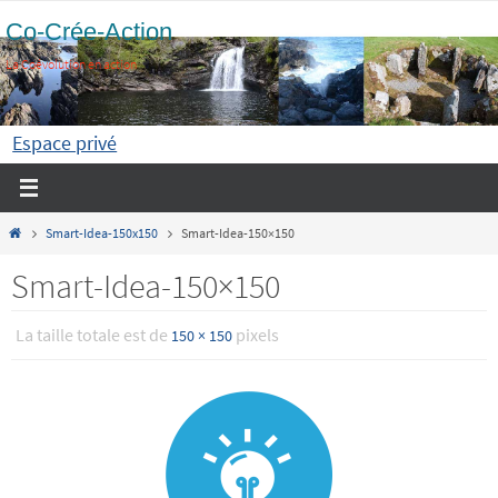
Passer
Co-Crée-Action
vers
La Coévolution en action
le
contenu
Espace privé
Home
Smart-Idea-150x150
Smart-Idea-150×150
Smart-Idea-150×150
La taille totale est de
pixels
150 × 150