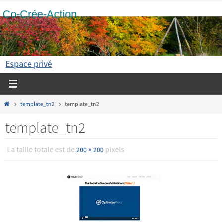
Passer
Co-Crée-Action
vers
La Coévolution en action
le
contenu
Espace privé
Home
template_tn2
template_tn2
template_tn2
La taille totale est de
pixels
200 × 200