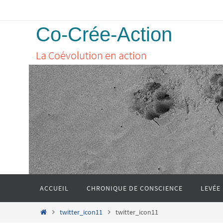
Passer
vers
Co-Crée-Action
le
La Coévolution en action
contenu
Passer
ACCUEIL
CHRONIQUE DE CONSCIENCE
LEVÉE
vers
le
Home
twitter_icon11
twitter_icon11
contenu