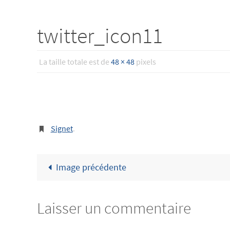
twitter_icon11
La taille totale est de
48 × 48
pixels
Signet
.
Image précédente
Laisser un commentaire